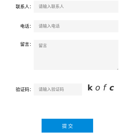
联系人：
采
公
系
告
我
电话：
们
留言：
验证码：