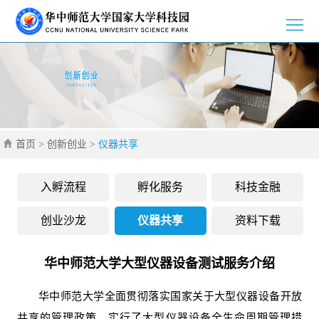
>
首
>
页
园
>
区
新
>
介
首页
>
创新创业
>
仪器共享
闻
党
>
绍
资
群
创
>
入孵流程
孵化服务
科技金融
讯
工
新
招
>
创业沙龙
仪器共享
资料下载
作
创
商
企
>
华中师范大学大型仪器设备测试服务介绍
业
引
业
通
>
华中师范大学全面贯彻落实国家关于大型仪器设备开放
智
风
知
联
共享的管理政策，实行了大型仪器设备全生命周期管理措