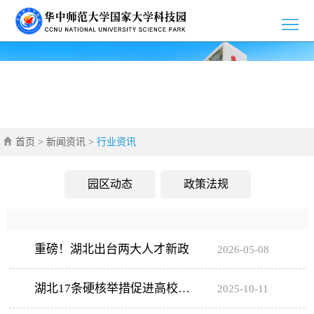
>
首
>
页
园
>
区
新
>
介
首页
>
新闻资讯
>
行业资讯
闻
党
>
绍
资
群
创
>
园区动态
政策法规
讯
工
新
招
>
作
创
商
企
>
重磅！湖北出台两大人才新政
2026-05-08
业
引
业
通
>
湖北17条硬核举措促进高校科
2025-10-11
智
风
知
联