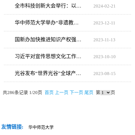
动启动
全市科技创新大会举行：以科
2024-02-21
技创新推动产业创新，加快发展
华中师范大学举办“非遗教育
2023-12-11
新质生产力，扎...
与文化传承学术论坛”
国新办加快推进知识产权强国
2023-11-13
建设政策吹风会
习近平对宣传思想文化工作作
2023-10-10
出重要指示强调
光谷发布“世界光谷”全球产业
2023-08-15
合伙人三年行动计划
共286条记录 1/20页
首页
上一页
下一页
尾页
第
页
友情链接: