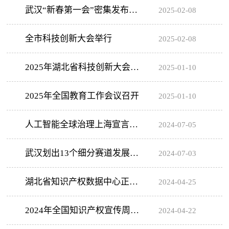
技成果转化
武汉“新春第一会”密集发布多
2025-02-08
采
公
系
个重磅方案
全市科技创新大会举行
告
2025-02-08
我
们
2025年湖北省科技创新大会举
2025-01-10
行
2025年全国教育工作会议召开
2025-01-10
人工智能全球治理上海宣言
2024-07-05
（全文）
武汉划出13个细分赛道发展未
2024-07-03
来产业
湖北省知识产权数据中心正式
2024-04-25
上线试运行
2024年全国知识产权宣传周活
2024-04-22