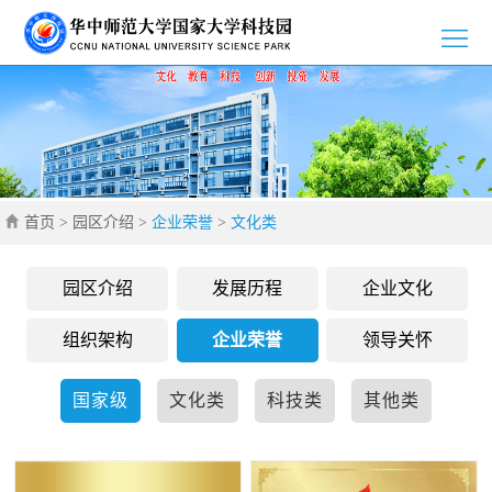
>
首
>
页
园
>
区
新
>
介
首页
>
园区介绍
>
企业荣誉
>
文化类
闻
党
>
绍
资
群
创
>
园区介绍
发展历程
企业文化
讯
工
新
招
>
组织架构
企业荣誉
领导关怀
作
创
商
企
>
国家级
文化类
科技类
其他类
业
引
业
通
>
智
风
知
联