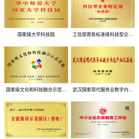
采
公
系
告
我
国家级大学科技园
工信部首批标准级科技型企业
们
孵...
国家级文化和科技融合示范基
武汉国家现代服务业数字内容
地
产...