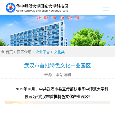
>
首
>
页
园
>
区
新
>
介
首页
>
园区介绍
>
企业荣誉
>
文化类
闻
党
>
绍
资
群
创
>
武汉市首批特色文化产业园区
来源：本站编辑
讯
工
新
招
>
作
创
商
企
>
2019年10月，中共武汉市委宣传部认定华中师范大学科
技园为
“武汉市首批特色文化产业园区”
业
引
业
通
>
智
风
知
联