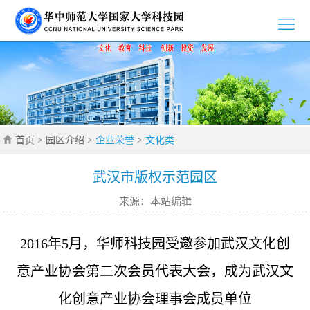
>
首
>
页
园
>
区
新
>
介
首页
>
园区介绍
>
企业荣誉
>
文化类
闻
党
>
绍
资
群
创
>
武汉市版权示范园区
来源：本站编辑
讯
工
新
招
>
作
创
商
企
>
2016年5月，华师科技园受邀参加武汉文化创
业
引
业
通
意产业协会第二次会员代表大会，成为武汉文
>
化创意产业协会理事会成员单位
智
风
知
联