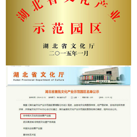
采
公
系
告
我
们