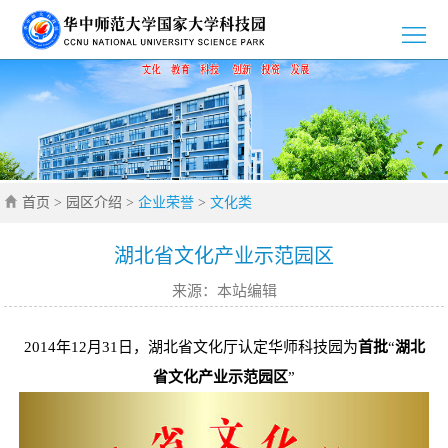
>
首
>
页
园
>
区
新
>
介
首页
>
园区介绍
>
企业荣誉
>
文化类
闻
党
>
绍
资
群
创
>
湖北省文化产业示范园区
来源：本站编辑
讯
工
新
招
>
作
创
商
企
>
2014年12月31日，湖北省文化厅认定华师科技园为
首批
“
湖北
省文化产业示范园区
”
业
引
业
通
>
智
风
知
联