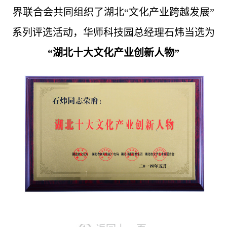
界联合会共同组织了湖北“文化产业跨越发展”
采
公
系
系列评选活动，华师科技园总经理石炜当选为
告
我
“湖北十大文化产业创新人物”
们