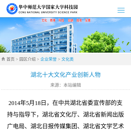
>
首
>
页
园
>
区
新
>
介
首页
>
园区介绍
>
企业荣誉
>
文化类
闻
党
>
绍
资
群
创
>
湖北十大文化产业创新人物
来源：本站编辑
讯
工
新
招
>
作
创
商
企
>
2014年5月18日，在中共湖北省委宣传部的支
业
引
业
通
持与指导下，湖北省文化厅、湖北省新闻出版
>
广电局、湖北日报传媒集团、湖北省文学艺术
智
风
知
联