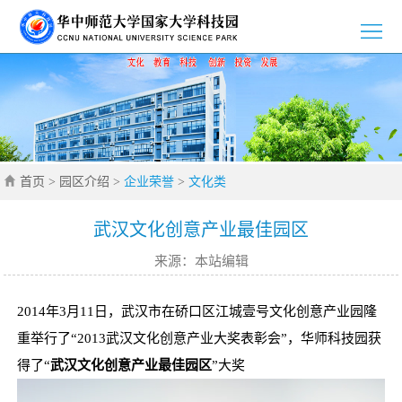
>
首
>
页
园
>
区
新
>
介
首页
>
园区介绍
>
企业荣誉
>
文化类
闻
党
>
绍
资
群
创
>
武汉文化创意产业最佳园区
来源：本站编辑
讯
工
新
招
>
作
创
商
企
>
2014年3月11日，武汉市在硚口区江城壹号文化创意产业园隆
重举行了“2013武汉文化创意产业大奖表彰会”，华师科技园获
业
引
业
通
>
得了“
武汉文化创意产业最佳园区
”大奖
智
风
知
联