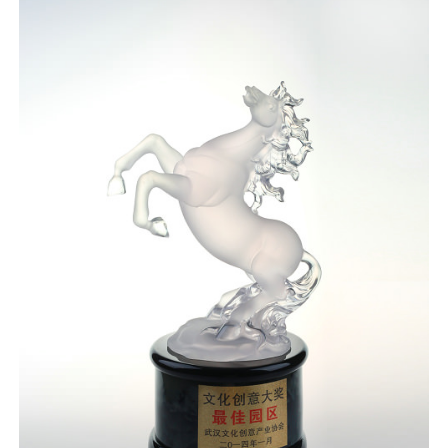
采
公
系
告
我
们