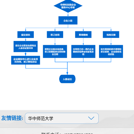
采
公
系
告
我
们
友情链接: