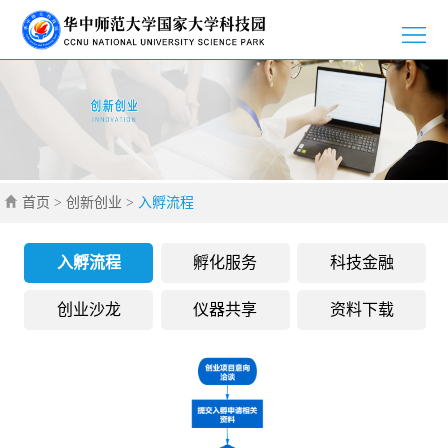
>
首
>
页
园
>
区
新
>
介
首页
>
创新创业
>
入孵流程
闻
党
>
绍
资
群
创
>
入孵流程
孵化服务
科技金融
讯
工
新
招
>
创业沙龙
仪器共享
资料下载
作
创
商
企
>
业
引
业
通
>
智
风
知
联