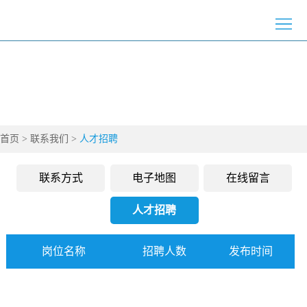
>
首
>
页
园
>
区
新
>
介
首页
>
联系我们
>
人才招聘
闻
党
>
绍
资
群
创
>
联系方式
电子地图
在线留言
讯
工
新
招
>
人才招聘
作
创
商
企
>
岗位名称
招聘人数
发布时间
业
引
业
通
>
智
风
知
联