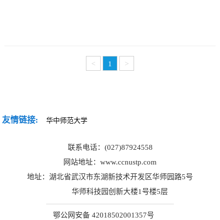
采
公
系
告
我
们
<
1
>
友情链接:
联系电话：(027)87924558
网站地址：www.ccnustp.com
地址：湖北省武汉市东湖新技术开发区华师园路5号
华师科技园创新大楼1号楼5层
鄂公网安备 42018502001357号