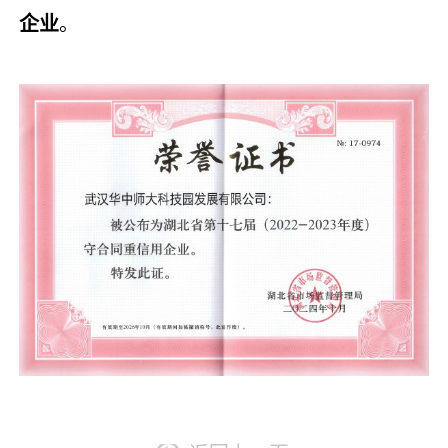
企业
。
采
公
系
告
我
们