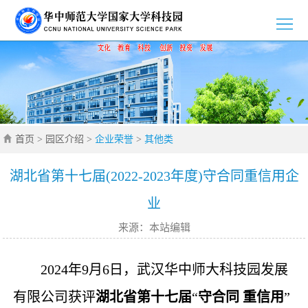
>
首
>
页
园
>
区
新
>
介
首页
>
园区介绍
>
企业荣誉
>
其他类
闻
党
>
绍
资
群
创
>
湖北省第十七届(2022-2023年度)守合同重信用企
业
讯
工
新
招
>
来源：本站编辑
作
创
商
企
>
业
引
业
通
2024年9月6日，武汉华中师大科技园发展
>
有限公司获评
湖北省第十七届
“
守合同 重信用
”
智
风
知
联