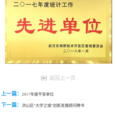
采
公
系
告
我
们
返回上一页
上一篇：
2017年度平安单位
下一篇：
洪山区“大学之城”创新发展顾问聘书