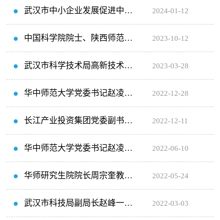
导工作
来华师科技园调研交流
武汉市中小企业发展促进中心
2024-01-12
采
公
系
告
副主任程博一行来华师科技园工
中国科学院院士、陕西师范大
我
2023-10-12
们
作调研
学原校长房喻莅临华师科技园考
武汉市科学技术局高新技术处
2023-03-28
察指导工作
胡远处长一行专程来华师科技园
华中师范大学党委书记赵凌云
2022-12-28
工作调研
一行莅临华师科技园考察调研指
长江产业投资集团党委副书
2022-12-11
导工作
记、总经理黎苑楚一行来华师科
华中师范大学党委书记赵凌云
2022-06-10
技园考察指导工作...
一行莅临华师科技园开展“下基
华师研究生院院长周宗奎教授
2022-05-24
层”实践活动
和宋红义校友一行来华师科技园
武汉市科技局副局长赵峰一行
2022-03-03