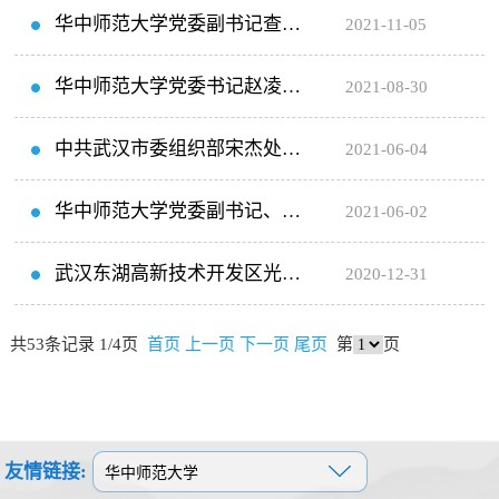
考察洽谈合作
来华师科技园科技调研指导工作
华中师范大学党委副书记查道
2021-11-05
林等领导莅临华师科技园考察调
华中师范大学党委书记赵凌云
2021-08-30
研
教授亲笔题词祝贺华中师范大学
中共武汉市委组织部宋杰处长
2021-06-04
科技园成立20周年
和武汉市科技局陈建平处长等领
华中师范大学党委副书记、纪
2021-06-02
导来华师科技园...
委书记陈厚丰等领导同志来华师
武汉东湖高新技术开发区光电
2020-12-31
科技园检查指导...
园综合党委书记、常务副主任陈
共53条记录 1/4页
首页
上一页
下一页
尾页
第
页
春明来华师科技...
友情链接: