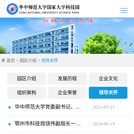
>
首
>
页
园
>
区
新
>
介
首页
>
园区介绍
>
领导关怀
闻
党
>
绍
资
群
创
>
园区介绍
发展历程
企业文化
讯
工
新
招
>
组织架构
企业荣誉
领导关怀
作
创
商
企
>
华中师范大学党委副书记、校
2025-05-21
业
引
业
通
>
长彭双阶莅临华师科技园调研指
鄂州市科技局饶伟副局长一行
2024-06-19
智
风
知
联