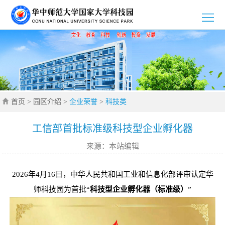
>
首
>
页
园
>
区
新
>
介
首页
>
园区介绍
>
企业荣誉
>
科技类
闻
党
>
绍
资
群
创
>
工信部首批标准级科技型企业孵化器
来源：本站编辑
讯
工
新
招
>
作
创
商
企
>
2026年4月16日，中华人民共和国工业和信息化部评审认定华
师科技园为首批“
科技型企业孵化器（标准级）
”
业
引
业
通
>
智
风
知
联