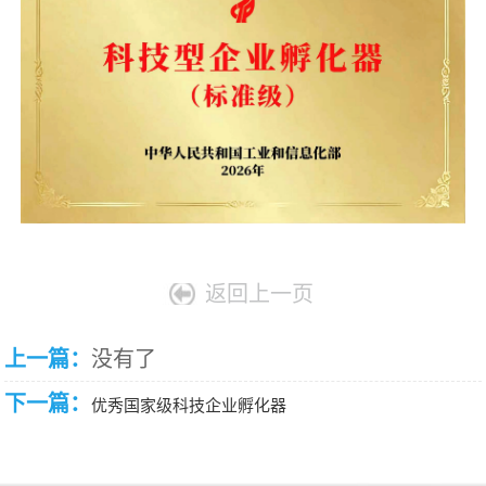
采
公
系
告
我
们
返回上一页
上一篇：
没有了
下一篇：
优秀国家级科技企业孵化器