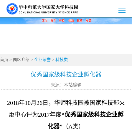
>
首
>
页
园
>
区
新
>
介
首页
>
园区介绍
>
企业荣誉
>
科技类
闻
党
>
绍
资
群
优秀国家级科技企业孵化器
创
>
来源：本站编辑
讯
工
新
招
>
作
创
商
企
>
2018年10月26日，华师科技园被国家科技部火
业
炬中心评为2017年度
“优秀国家级科技企业孵
引
业
通
>
化器”
（A类）
智
风
知
联