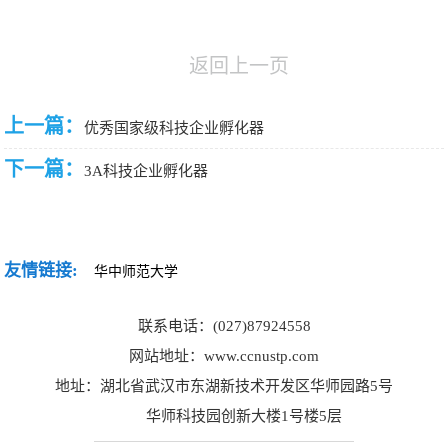
采
公
系
返回上一页
告
我
们
上一篇：
优秀国家级科技企业孵化器
下一篇：
3A科技企业孵化器
友情链接:
联系电话：(027)87924558
网站地址：www.ccnustp.com
地址：湖北省武汉市东湖新技术开发区华师园路5号
华师科技园创新大楼1号楼5层