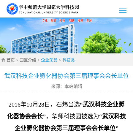
>
首
>
页
园
>
区
新
>
介
首页
>
园区介绍
>
企业荣誉
>
科技类
闻
党
>
绍
资
群
创
>
武汉科技企业孵化器协会第三届理事会会长单位
来源：本站编辑
讯
工
新
招
>
作
创
商
企
>
2016年10月28日，石炜当选
“武汉科技企业孵
业
引
业
通
化器协会会长”
，华师科技园被选为
“武汉科技
>
企业孵化器协会第三届理事会会长单位”
智
风
知
联