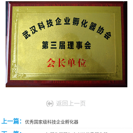
采
公
系
告
我
们
返回上一页
上一篇：
优秀国家级科技企业孵化器