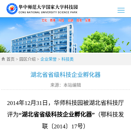
>
首
>
页
园
>
区
新
>
介
首页
>
园区介绍
>
企业荣誉
>
科技类
闻
党
>
绍
资
群
创
>
湖北省省级科技企业孵化器
来源：本站编辑
讯
工
新
招
>
作
创
商
企
>
2014年12月31日，华师科技园被湖北省科技厅
业
引
业
通
评为
“湖北省省级科技企业孵化器”
（鄂科技发
>
联〔2014〕17号）
智
风
知
联