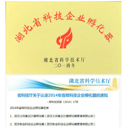
采
公
系
告
我
们