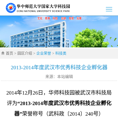
>
首
>
页
园
>
区
新
>
介
首页
>
园区介绍
>
企业荣誉
>
科技类
闻
党
>
绍
资
群
创
>
2013-2014年度武汉市优秀科技企业孵化器
来源：本站编辑
讯
工
新
招
>
作
创
商
企
>
2014年12月26日，华师科技园被武汉市科技局
业
引
业
通
评为
“2013-2014年度武汉市优秀科技企业孵化
>
器”
荣誉称号（武科政〔2014〕240号）
智
风
知
联