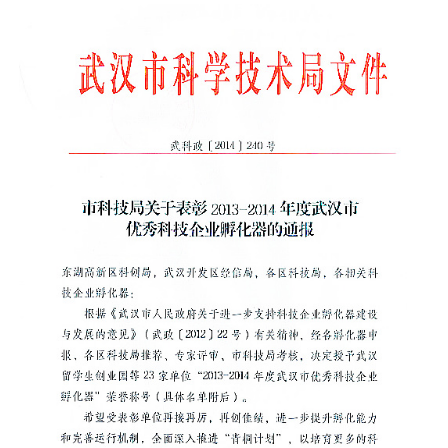
采
公
系
告
我
们