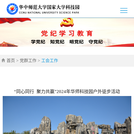
>
首
>
页
园
>
区
新
>
介
首页
>
党群工作
>
工会工作
闻
党
>
绍
资
群
创
>
讯
工
新
招
>
“同心同行 聚力共赢”2024年华师科技园户外徒步活动
作
创
商
企
>
业
引
业
通
>
智
风
知
联