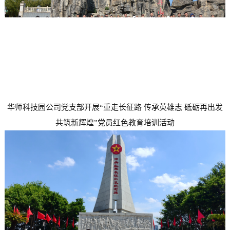
采
公
系
告
我
们
华师科技园公司党支部开展“重走长征路 传承英雄志 砥砺再出发
共筑新辉煌”党员红色教育培训活动