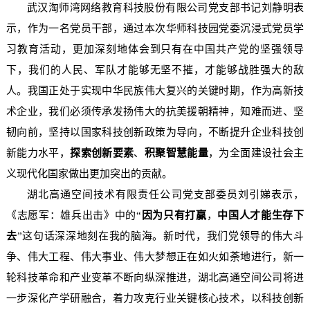
武汉淘师湾网络教育科技股份有限公司党支部书记刘静明表
示，作为一名党员干部，通过本次华师科技园党委沉浸式党员学
习教育活动，更加深刻地体会到只有在中国共产党的坚强领导
下，我们的人民、军队才能够无坚不摧，才能够战胜强大的敌
人。我国正处于实现中华民族伟大复兴的关键时期，作为高新技
术企业，我们必须传承发扬伟大的抗美援朝精神，知难而进、坚
韧向前，坚持以国家科技创新政策为导向，不断提升企业科技创
新能力水平，
探索创新要素
、
积聚智慧能量
，为全面建设社会主
义现代化国家做出更加突出的贡献。
湖北高通空间技术有限责任公司党支部委员刘引娣表示，
《志愿军：雄兵出击》中的“
因为只有打赢
，
中国人才能生存下
去
”这句话深深地刻在我的脑海。新时代，我们党领导的伟大斗
争、伟大工程、伟大事业、伟大梦想正在如火如荼地进行，新一
轮科技革命和产业变革不断向纵深推进，湖北高通空间公司将进
一步深化产学研融合，着力攻克行业关键核心技术，以科技创新