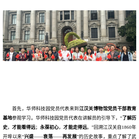
首先，华师科技园党员代表来到
江汉关博物馆党员干部教育
基地
参观学习。华师科技园党员代表在讲解员的引导下，“
了解历
史
，
才能看得远
；
永葆初心
，
才能走得远
。”回溯江汉关自1860年
开埠以来“
兴盛
——
衰落
——
再发展
”的历史故事，重点了解了武