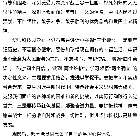
气魄和胆略，深刻感受到志愿军战士忠于祖国、视死如归的大无
畏斗争精神，深刻体会到面对美帝国主义的侵略，中国人民不畏
强暴、不怕牺牲，敢于斗争、敢于胜利的优秀品格和爱国主义精
神。
华师科技园党委书记石炜在讲话中强调“
三个要
”：
一是要牢
记历史
，
不忘初心使命
。要倍加珍惜现在拥有的幸福生活，牢记
全心全意为人民服务
的宗旨，不忘初心，牢记使命，增强“
四个意
识
”，坚定“
四个自信
”，做到“
两个维护
”，学习领悟“
两个确立
”的
决定性意义。
二是要学用结合
，
推进以学促干
。要把学习和实践
融合起来，高举习近平新时代中国特色社会主义思想伟大旗帜，
克服我们面临的各种新的困难和新的挑战，以实际行动践行入党
誓言。
三是要传承红色基因
，
凝聚奋进力量
。要提振精神，像志
愿军战士一样勇敢面对和战胜一切困难，促进华师科技园高质量
发展。
观影后，部分党员同志谈了自已的学习心得体会：