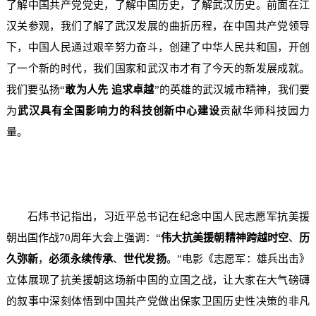
了解中国共产党党史，了解中国历史，了解武汉历史。前面在江
汉关参观，我们了解了武汉发展的曲折历程，在中国共产党领导
下，中国人民通过艰辛努力奋斗，创建了中华人民共和国，开创
了一个新的时代，我们国家和武汉市才有了今天的新发展成就。
我们要弘扬“
敢为人先
追求卓越
”的英雄的武汉城市精神，我们要
为
武汉具有全国影响力的科技创新中心建设
贡献华师科技园力
量。
石炜书记指出，习近平总书记在纪念中国人民志愿军抗美援
朝出国作战70周年大会上强调：“
伟大抗美援朝精神跨越时空
、
历
久弥新
，
必须永续传承
、
世代发扬
。”电影《志愿军：雄兵出击》
立体展现了抗美援朝这场新中国的立国之战，让大家在大气磅礴
的叙事中深刻体悟到中国共产党做出保家卫国历史性决策的非凡