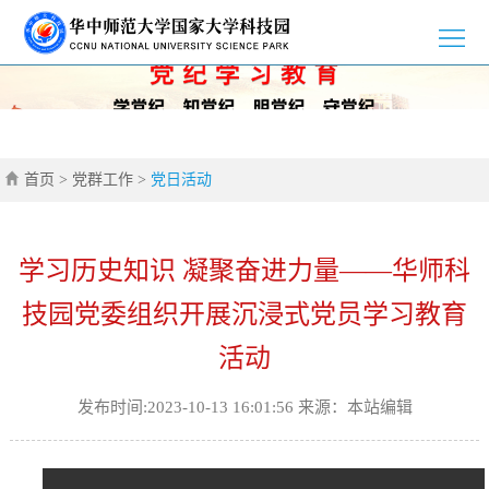
>
首
>
页
园
>
区
新
>
首页
>
党群工作
>
党日活动
介
闻
党
>
学习历史知识 凝聚奋进力量——华师科
绍
资
群
创
>
技园党委组织开展沉浸式党员学习教育
讯
工
新
招
>
活动
作
创
商
企
>
发布时间:2023-10-13 16:01:56 来源：本站编辑
业
引
业
通
>
智
风
知
联