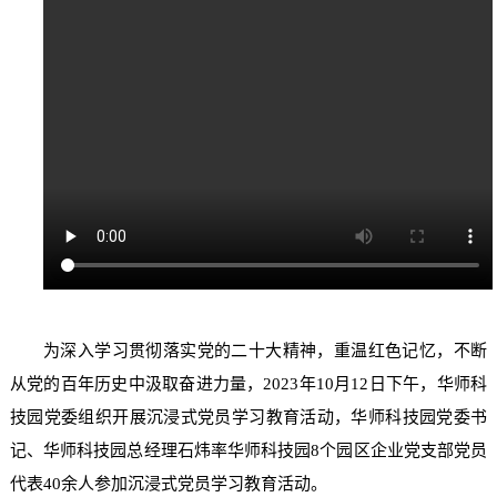
采
公
系
告
我
们
为深入学习贯彻落实党的二十大精神，重温红色记忆，不断
从党的百年历史中汲取奋进力量，2023年10月12日下午，华师科
技园党委组织开展沉浸式党员学习教育活动，华师科技园党委书
记、华师科技园总经理石炜率华师科技园8个园区企业党支部党员
代表40余人参加沉浸式党员学习教育活动。